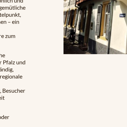
önlich und
 gemütliche
telpunkt,
en – ein
re zum
che
r Pfalz und
ändig,
 regionale
, Besucher
it
oder