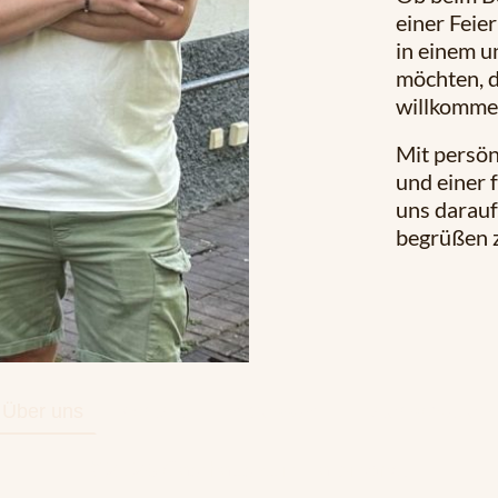
einer Feie
in einem u
möchten, d
willkomme
Mit persön
und einer 
uns darau
begrüßen z
Über uns
Kontakt
Impressum
Datenschutzerk
©2026 Gasthaus zum Halbmond.