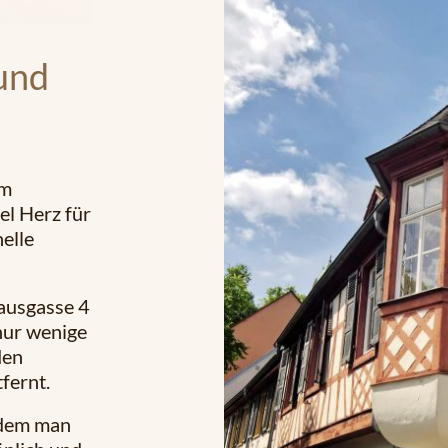
und
um
el Herz für
elle
lausgasse 4
nur wenige
den
fernt.
 dem man