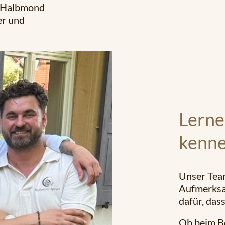
r Halbmond
er und
Lerne
kenn
Unser Team
Aufmerksam
dafür, das
Ob beim Be